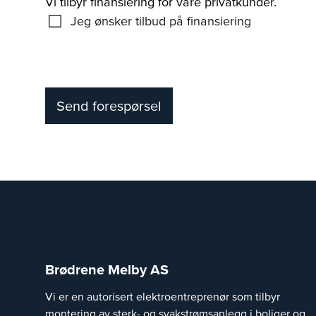
Vi tilbyr finansiering for våre privatkunder.
Jeg ønsker tilbud på finansiering
Send forespørsel
Brødrene Melby AS
Vi er en autorisert elektroentreprenør som tilbyr
montering av sterk- og svakstrømsanlegg i boliger og