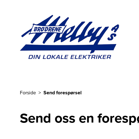
Til hovedinnhold
Forside
Send forespørsel
Du er her
Send oss en foresp