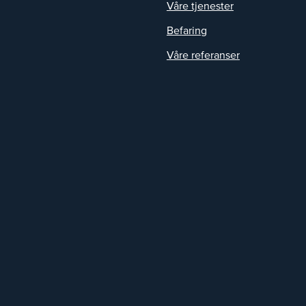
Våre tjenester
Befaring
Våre referanser