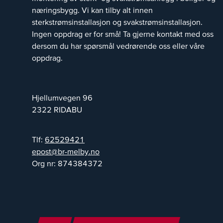
næringsbygg. Vi kan tilby alt innen
sterkstrømsinstallasjon og svakstrømsinstallasjon.
Ingen oppdrag er for små! Ta gjerne kontakt med oss
dersom du har spørsmål vedrørende oss eller våre
oppdrag.
Hjellumvegen 96
2322
RIDABU
Tlf:
62529421
on.yblem-rb@tsope
Org nr:
874384372