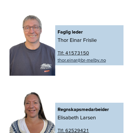
Faglig leder
Thor Einar Frislie
Tlf:
41573150
on.yblem-rb@ranie.roht
Regnskapsmedarbeider
Elisabeth Larsen
Tlf:
62529421