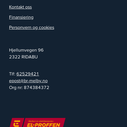
Kontakt oss
Finansiering
Personvern og cookies
Hjellumvegen 96
2322
RIDABU
Tlf:
62529421
on.yblem-rb@tsope
Org nr:
874384372