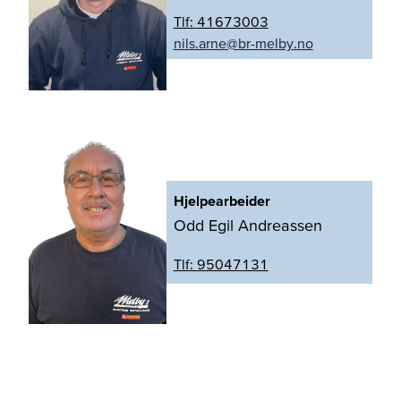
Tlf:
41673003
on.yblem-rb@enra.slin
Hjelpearbeider
Odd Egil Andreassen
Tlf:
95047131