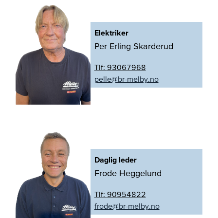
Elektriker
Per Erling Skarderud
Tlf:
93067968
on.yblem-rb@ellep
Daglig leder
Frode Heggelund
Tlf:
90954822
on.yblem-rb@edorf