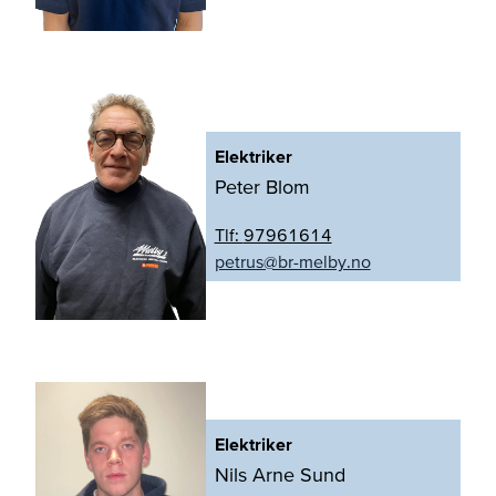
Elektriker
Peter Blom
Tlf:
97961614
on.yblem-rb@surtep
Elektriker
Nils Arne Sund