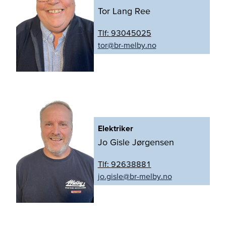
Tor Lang Ree
Tlf:
93045025
on.yblem-rb@rot
Elektriker
Jo Gisle Jørgensen
Tlf:
92638881
on.yblem-rb@elsig.oj