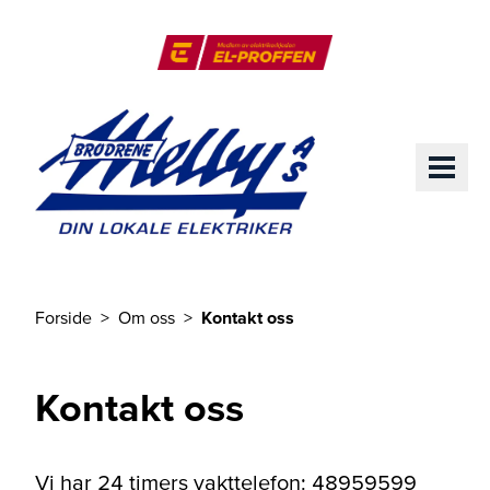
Til hovedinnhold
El-Proffen
ME
Forside
Om oss
Kontakt oss
Du er her
Kontakt oss
Vi har 24 timers vakttelefon: 48959599