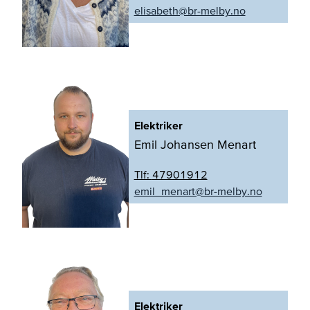
on.yblem-rb@htebasile
Elektriker
Emil Johansen Menart
Tlf:
47901912
on.yblem-rb@tranem_lime
Elektriker