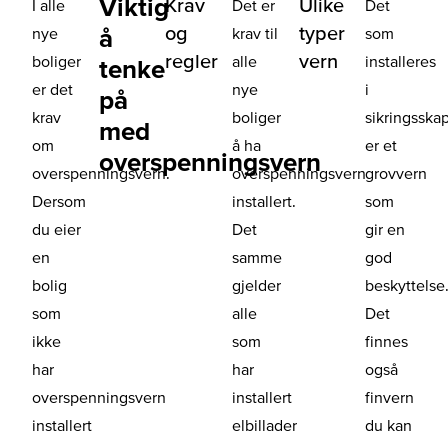
Viktig
Krav
Ulike
I alle
Det er
Det
og
typer
å
nye
krav til
som
regler
vern
boliger
alle
installeres
tenke
er det
nye
i
på
krav
boliger
sikringsska
med
om
å ha
er et
overspenningsvern
overspenningsvern.
overspenningsvern
grovvern
Dersom
installert.
som
du eier
Det
gir en
en
samme
god
bolig
gjelder
beskyttelse
som
alle
Det
ikke
som
finnes
har
har
også
overspenningsvern
installert
finvern
installert
elbillader
du kan