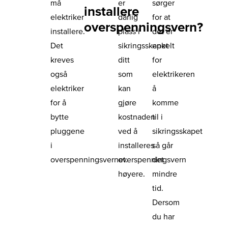
må
er
sørger
installere
elektriker
dårlig
for at
overspenningsvern?
installere.
plass i
det er
Det
sikringsskapet
enkelt
kreves
ditt
for
også
som
elektrikeren
elektriker
kan
å
for å
gjøre
komme
bytte
kostnaden
til i
pluggene
ved å
sikringsskapet
i
installeres
så går
overspenningsvernet.
overspenningsvern
det
høyere.
mindre
tid.
Dersom
du har