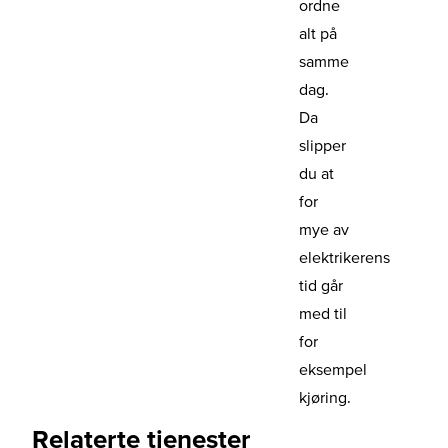
ordne
alt på
samme
dag.
Da
slipper
du at
for
mye av
elektrikerens
tid går
med til
for
eksempel
kjøring.
Relaterte tjenester