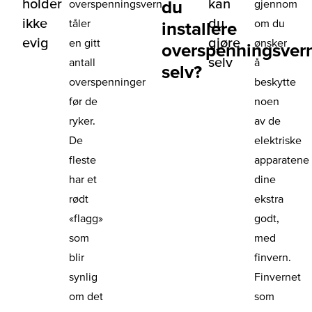
holder
kan
du
overspenningsvern
gjennom
ikke
du
tåler
om du
installere
evig
gjøre
en gitt
ønsker
overspenningsver
selv
antall
å
selv?
overspenninger
beskytte
før de
noen
ryker.
av de
De
elektriske
fleste
apparatene
har et
dine
rødt
ekstra
«flagg»
godt,
som
med
blir
finvern.
synlig
Finvernet
om det
som