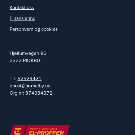
Kontakt oss
Finansiering
Personvern og cookies
Hjellumvegen 96
2322
RIDABU
Tlf:
62529421
on.yblem-rb@tsope
Org nr:
874384372