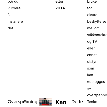
bør du
etter
bruke
vurdere
2014.
for
å
ekstra
installere
beskyttelse
det.
mellom
stikkontakt
og TV
eller
annet
utstyr
som
kan
ødelegges
av
overspenni
Kan
Overspenningsvern
Dette
Et
Tenke