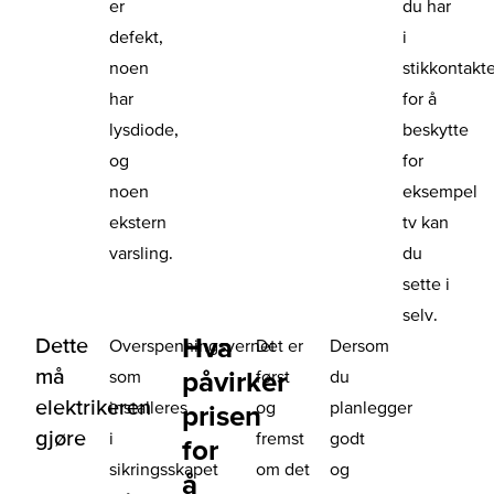
er
du har
defekt,
i
noen
stikkontakt
har
for å
lysdiode,
beskytte
og
for
noen
eksempel
ekstern
tv kan
varsling.
du
sette i
selv.
Hva
Dette
Overspenningsvernet
Det er
Dersom
må
påvirker
som
først
du
elektrikeren
installeres
og
planlegger
prisen
gjøre
i
fremst
godt
for
sikringsskapet
om det
og
å