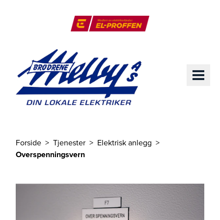
Til hovedinnhold
El-Proffen
ME
Forside
Tjenester
Elektrisk anlegg
Du er her
Overspenningsvern